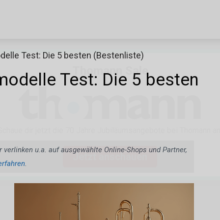
lle Test: Die 5 besten (Bestenliste)
Thomann Sale
odelle Test: Die 5 besten
Schaue dir jetzt die 70 Jahre Jubiläumsangebote bei Thomann an
r verlinken u.a. auf ausgewählte Online-Shops und Partner,
Jetzt anschauen
erfahren
.
e