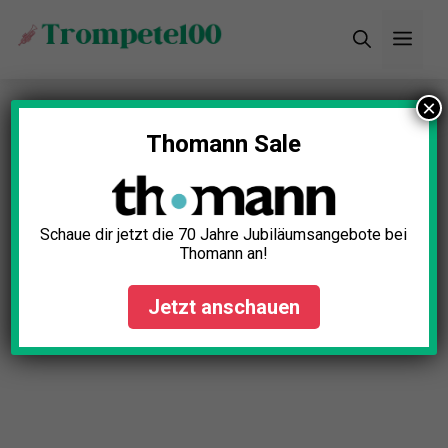
Zum
Men
Inhalt
springen
×
Startseite
»
Blog
»
Materialwahl Trompete: So
beeinflusst es den Klang
Thomann Sale
Materialwahl Trompete: So
beeinflusst es den Klang
Schaue dir jetzt die 70 Jahre Jubiläumsangebote bei
Thomann an!
David Wolf
August 5, 2025
Jetzt anschauen