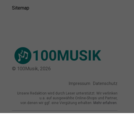
Sitemap
© 100Musik,
2026
Impressum
Datenschutz
Unsere Redaktion wird durch Leser unterstützt. Wir verlinken
u.a. auf ausgewählte Online-Shops und Partner,
von denen wir ggf. eine Vergütung erhalten.
Mehr erfahren.
Adresse
Holstenstraße 22, 24103 Kiel, Deutschland