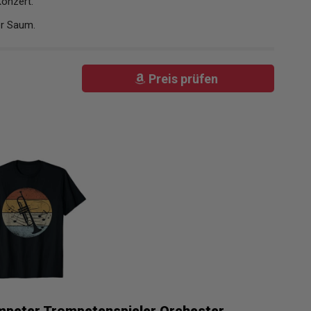
Konzert.
er Saum.
Preis prüfen
mpeter Trompetenspieler Orchester