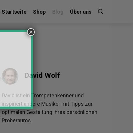
Startseite
Shop
Blog
Über uns
×
David Wolf
!
David ist ein Trompetenkenner und
inspiriert andere Musiker mit Tipps zur
optimalen Gestaltung ihres persönlichen
Proberaums.