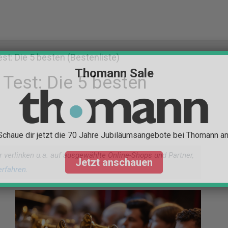
t: Die 5 besten (Bestenliste)
Thomann Sale
Test: Die 5 besten
Schaue dir jetzt die 70 Jahre Jubiläumsangebote bei Thomann an
r verlinken u.a. auf ausgewählte Online-Shops und Partner,
Jetzt anschauen
erfahren
.